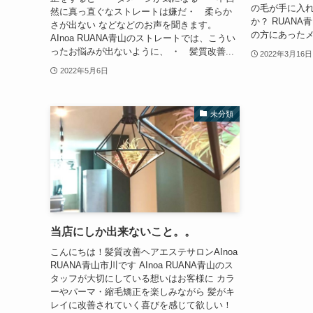
の毛が手に入
然に真っ直ぐなストレートは嫌だ・ 柔らか
か？ RUAN
さが出ない などなどのお声を聞きます。
の方にあったメ
AInoa RUANA青山のストレートでは、こうい
ったお悩みが出ないように、 ・ 髪質改善...
2022年3月16日
2022年5月6日
未分類
当店にしか出来ないこと。。
こんにちは！髪質改善ヘアエステサロンAInoa
RUANA青山市川です AInoa RUANA青山のス
タッフが大切にしている想いはお客様に カラ
ーやパーマ・縮毛矯正を楽しみながら 髪がキ
レイに改善されていく喜びを感じて欲しい！