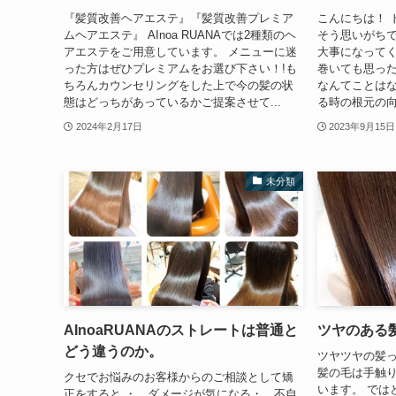
『髪質改善ヘアエステ』『髪質改善プレミア
こんにちは！ 
ムヘアエステ』 AInoa RUANAでは2種類のヘ
そう思いがち
アエステをご用意しています。 メニューに迷
大事になってく
った方はぜひプレミアムをお選び下さい！!も
巻いても思っ
ちろんカウンセリングをした上で今の髪の状
なんてことはな
態はどっちがあっているかご提案させて...
る時の根元の向
2024年2月17日
2023年9月15日
未分類
AInoaRUANAのストレートは普通と
ツヤのある
どう違うのか。
ツヤツヤの髪
髪の毛は手触
クセでお悩みのお客様からのご相談として矯
います。 では
正をすると ・ ダメージが気になる・ 不自