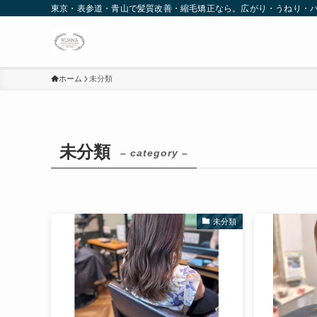
東京・表参道・青山で髪質改善・縮毛矯正なら。広がり・うねり・
ホーム
未分類
未分類
– category –
未分類