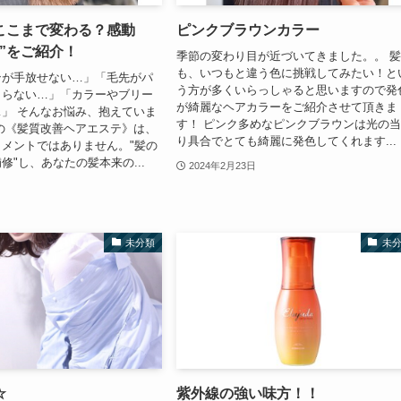
ここまで変わる？感動
ピンクブラウンカラー
”をご紹介！
季節の変わり目が近づいてきました。。 
も、いつもと違う色に挑戦してみたい！と
ンが手放せない…」「毛先がパ
う方が多くいらっしゃると思いますので発
まらない…」「カラーやブリー
が綺麗なヘアカラーをご紹介させて頂きま
」 そんなお悩み、抱えていま
す！ ピンク多めなピンクブラウンは光の
の《髪質改善ヘアエステ》は、
り具合でとても綺麗に発色してくれます...
メントではありません。"髪の
修"し、あなたの髪本来の...
2024年2月23日
未分類
未
☆
紫外線の強い味方！！