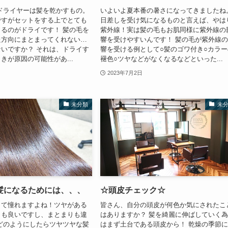
ドライヤーは髪を乾かすもの。
いよいよ夏本番の暑さになってきましたね
ですがセットをする上でとても
日差しを受け気になるものと言えば、やは
るのがドライです！ 髪の毛を
紫外線！実は髪の毛もお肌同様に紫外線の
た方向にまとまってくれない…
響を受けやすいんです！ 髪の毛が紫外線
いですか？ それは、ドライす
響を受ける例として○髪のゴワ付き○カラー
きが原因の可能性があ...
褪色○ツヤなどがなくなるなどといった...
2023年7月2日
未分類
未
髪になるためには、、、
☆頭皮チェック☆
って憧れますよね！ツヤがある
皆さん、自分の頭皮が何色か気にされたこ
りも良いですし、まとまりも違
はありますか？ 髪を綺麗に伸ばしていく
どのようにしたらツヤツヤな髪
はまず土台である頭皮から！ 乾燥の季節