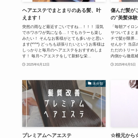
ヘアエステでまとまりのある髪、叶
傷んだ髪が
えます！
の”美髪体験
突然の雨など最近すごいですね…！！！ 湿気
「毎朝アイロ
でホワホワが気になる…！でもカラーも楽し
サついてまと
みたい！ そんなお客様がとても多いかと思い
チで髪が限界…
ます(*^^*) どっちも頑張りたいというお客様は
せんか？ 当店
しっかりと毎月のヘアエステをおすすめしま
ただのトリート
す！ 毎月ヘアエステをして新鮮な栄...
内側から徹底補
2025年6月12日
2025年6月5日
未分類
プレミアムヘアエステ
☆根元から