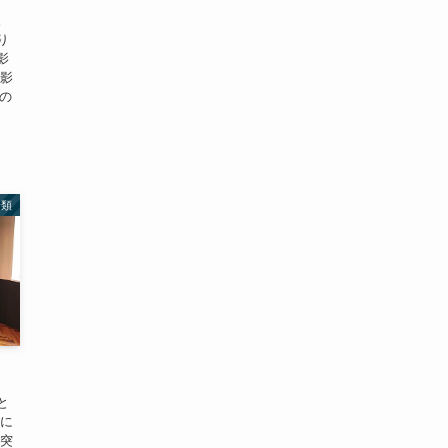
。
り
影
の影
の
分類
と
為に
に突